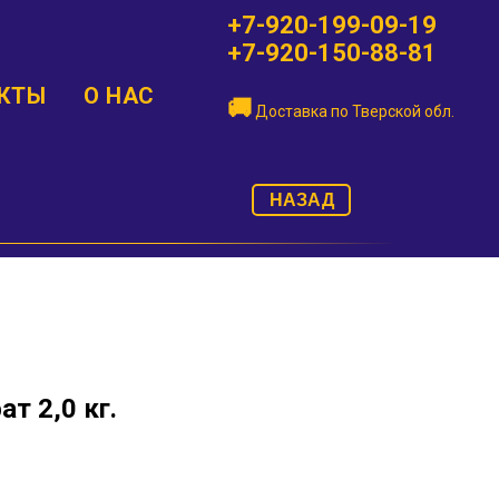
+7-920-199-09-19
+7-920-150-88-81
КТЫ
О НАС
🚚
Доставка по
Тверской обл.
НАЗАД
т 2,0 кг.