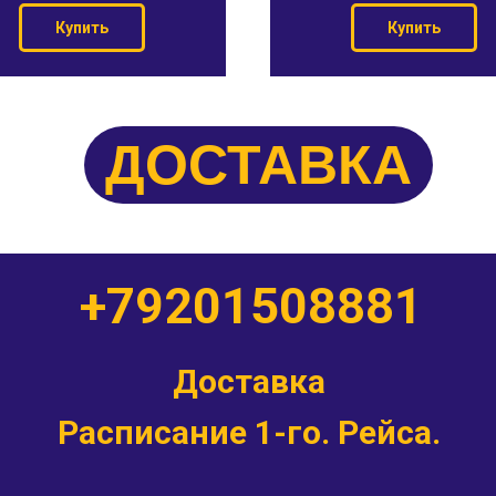
Купить
Купить
ДОСТАВКА
+79201508881
Доставка
Расписание 1-го. Рейса.