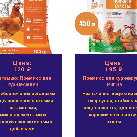
Цена:
Цена:
120 ₽
195 ₽
гамикс Премикс для
Премикс для кур-нес
кур-несушек
Purina
 обеспечения организма
Назначение: яйцо с кре
ицы жизненно важными
скорлупой, стабильн
витаминами,
яйценоскость, здоров
микроэлементами и
хороший внешний в
ологически активными
птицы.
добавками.