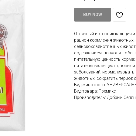
BUY NOW
Отличный источник кальция и
рацион кормления животных.
сельскохозяйственных животн
содержанием, позволит: обог
питательную ценность корма;
питательных веществ; повыси
заболеваний; нормализовать 
животных; сократить период 
Вид животного: УНИВЕРСАЛЬ
Вид товара: Премикс
Производитель: Добрый Селян