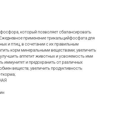
 фосфора, который позволяет сбалансировать
 Ежедневное применение трикальцийфосфата для
ых и птиц, в сочетании с их правильным
атить корм минеральными веществами; увеличить
 улучшить аппетит животных и усвояемость ими
ть иммунитет и предохранить от различных
обмен веществ; увеличить продуктивность
откорма;
НАЯ
ин