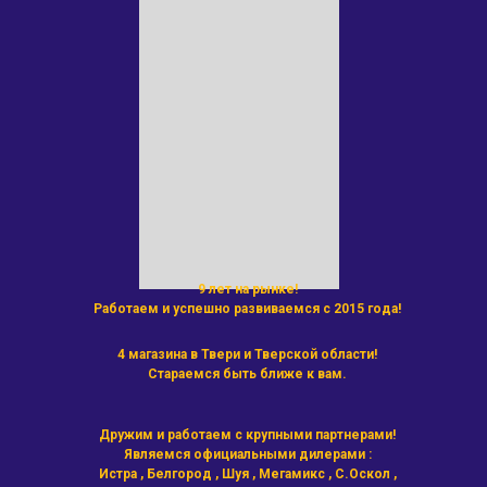
9 лет на рынке!
Работаем и успешно развиваемся с 2015 года!
4 магазина в Твери и Тверской области!
Стараемся быть ближе к вам.
Дружим и работаем с крупными партнерами!
Являемся официальными дилерами :
Истра , Белгород , Шуя , Мегамикс , С.Оскол ,