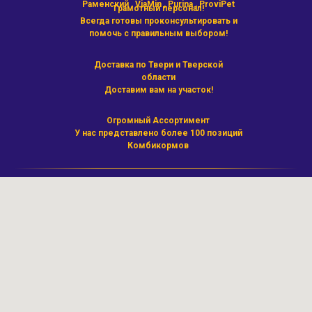
Раменский , ViaMin , Purina , ProviPet
Грамотный персонал!
Всегда готовы проконсультировать и
помочь с правильным выбором!
Доставка по Твери и Тверской
области
Доставим вам на участок!
Огромный Ассортимент
У нас представлено более 100 позиций
Комбикормов