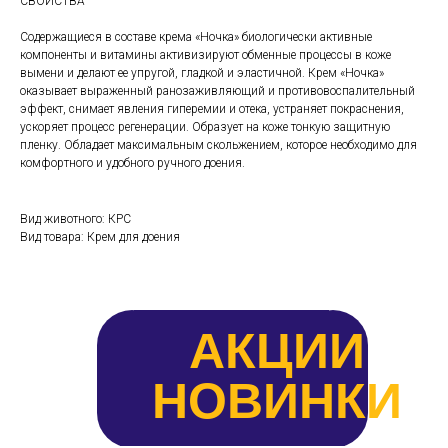
СВОЙСТВА
Содержащиеся в составе крема «Ночка» биологически активные
компоненты и витамины активизируют обменные процессы в коже
вымени и делают ее упругой, гладкой и эластичной. Крем «Ночка»
оказывает выраженный ранозаживляющий и противовоспалительный
эффект, снимает явления гиперемии и отека, устраняет покраснения,
ускоряет процесс регенерации. Образует на коже тонкую защитную
пленку. Обладает максимальным скольжением, которое необходимо для
комфортного и удобного ручного доения.
Вид животного: КРС
Вид товара: Крем для доения
АКЦИИ
НОВИНКИ