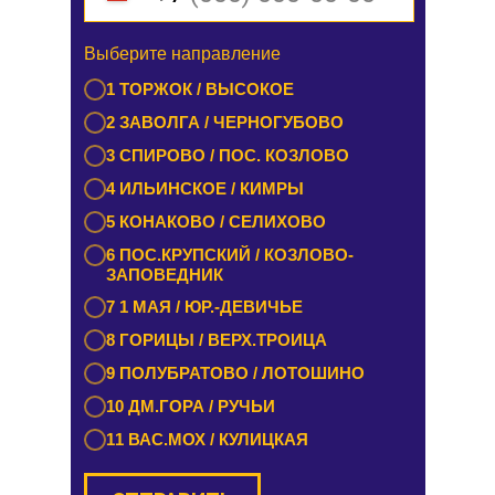
Выберите направление
Выберите направление
1 БУРАШЕВО — ЧУПРИЯНОВО /
1 ТОРЖОК / ВЫСОКОЕ
ЭММАУСС
2 ЗАВОЛГА / ЧЕРНОГУБОВО
2 ЛИХОСЛАВЛЬ / КАЛАШНИКОВО
3 СПИРОВО / ПОС. КОЗЛОВО
3 ЕМЕЛЬЯНОВО / СТАРИЦА
4 ИЛЬИНСКОЕ / КИМРЫ
4 ТУРГИНОВО / ЗАПОВЕДНИК
5 КОНАКОВО / СЕЛИХОВО
5 КАШИН / КАЛЯЗИН
6 ПОС.КРУПСКИЙ / КОЗЛОВО-
6 РАМЕШКИ / НИКОЛЬСКОЕ
ЗАПОВЕДНИК
7 ЗАВИДОВО / НОВОЗАВИДОВО
7 1 МАЯ / ЮР.-ДЕВИЧЬЕ
8 РЕДКИНО / ГОРОДНЯ
8 ГОРИЦЫ / ВЕРХ.ТРОИЦА
9 ПРОЛЕТАРКА / ЧЕРКАССЫ
9 ПОЛУБРАТОВО / ЛОТОШИНО
10 ОРША / КУШАЛИНО
10 ДМ.ГОРА / РУЧЬИ
11 ВАС.МОХ / КУЛИЦКАЯ
ОТПРАВИТЬ