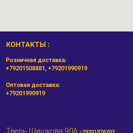
КОНТАКТЫ :
Розничная доставка:
+79201508881, +79201990919
Оптовая доставка:
+79201990919
Тверь Шишкова 90А
+
79201976202