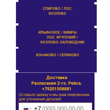
ТУРГИНОВО /
СПИРОВО / ПОС.
ЗАПОВЕДНИК
КОЗЛОВО
КАШИН / КАЛЯЗИН
ИЛЬИНСКОЕ / КИМРЫ
ПОС. КРУПСКИЙ /
КОЗЛОВО-ЗАПОВЕДНИК
ОРША / КУШАЛИНО
КОНАКОВО / СЕЛИХОВО
Доставка
Доставка
Расписание 1-го. Рейса.
Расписание 2-го. Рейса.
+79201508881
Оставьте заявку и мы вам перезвоним
Оставьте заявку и мы вам перезвоним
для уточнения деталей
для уточнения деталей
+7
+7