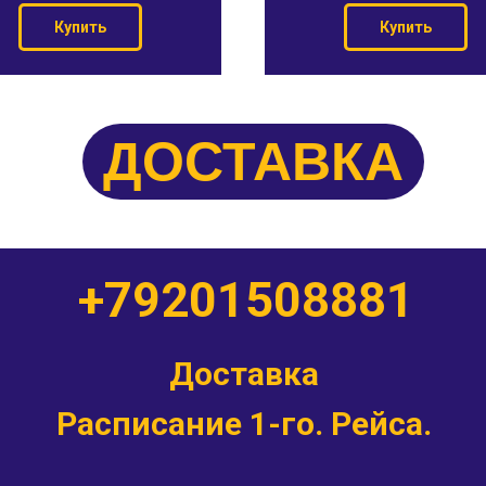
Купить
Купить
ДОСТАВКА
+79201508881
Доставка
Расписание 1-го. Рейса.