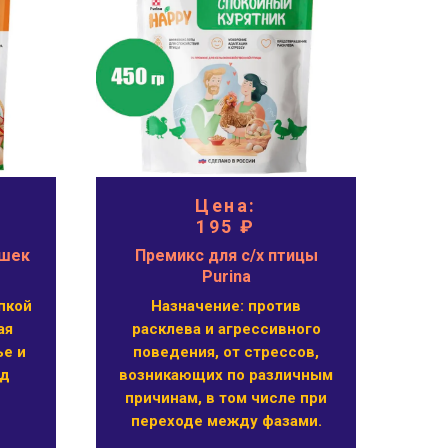
Цена:
195 ₽
ушек
Премикс для с/х птицы
Pro
Purina
Ку
пкой
Назначение: против
Pro
ая
расклева и агрессивного
ье и
поведения, от стрессов,
ид
возникающих по различным
причинам, в том числе при
переходе между фазами.