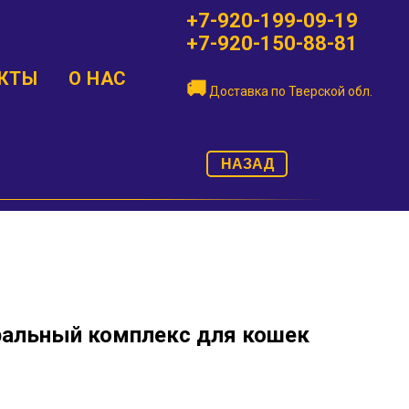
+7-920-199-09-19
+7-920-150-88-81
КТЫ
О НАС
🚚
Доставка по
Тверской обл.
НАЗАД
альный комплекс для кошек