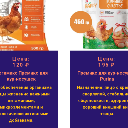
Цена:
Цена:
120 ₽
195 ₽
гамикс Премикс для
Премикс для кур-нес
кур-несушек
Purina
 обеспечения организма
Назначение: яйцо с кре
ицы жизненно важными
скорлупой, стабильн
витаминами,
яйценоскость, здоров
микроэлементами и
хороший внешний в
ологически активными
птицы.
добавками.