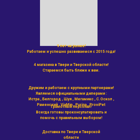
9 лет на рынке!
Работаем и успешно развиваемся с 2015 года!
4 магазина в Твери и Тверской области!
Стараемся быть ближе к вам.
Дружим и работаем с крупными партнерами!
Являемся официальными дилерами :
Истра , Белгород , Шуя , Мегамикс , С.Оскол ,
Раменский , ViaMin , Purina , ProviPet
Грамотный персонал!
Всегда готовы проконсультировать и
помочь с правильным выбором!
Доставка по Твери и Тверской
области