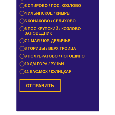
3 СПИРОВО / ПОС. КОЗЛОВО
3 ЕМЕЛЬЯНОВО / СТАРИЦА
4 ИЛЬИНСКОЕ / КИМРЫ
4 ТУРГИНОВО / ЗАПОВЕДНИК
5 КОНАКОВО / СЕЛИХОВО
5 КАШИН / КАЛЯЗИН
6 ПОС.КРУПСКИЙ / КОЗЛОВО-
6 РАМЕШКИ / НИКОЛЬСКОЕ
ЗАПОВЕДНИК
7 ЗАВИДОВО / НОВОЗАВИДОВО
7 1 МАЯ / ЮР.-ДЕВИЧЬЕ
8 РЕДКИНО / ГОРОДНЯ
8 ГОРИЦЫ / ВЕРХ.ТРОИЦА
9 ПРОЛЕТАРКА / ЧЕРКАССЫ
9 ПОЛУБРАТОВО / ЛОТОШИНО
10 ОРША / КУШАЛИНО
10 ДМ.ГОРА / РУЧЬИ
11 ВАС.МОХ / КУЛИЦКАЯ
ОТПРАВИТЬ
ОТПРАВИТЬ