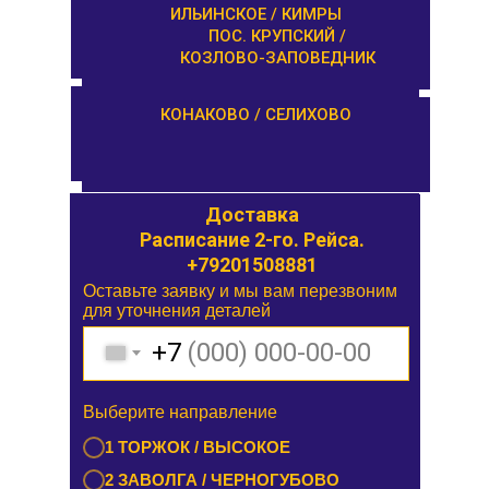
КАШИН / КАЛЯЗИН
ИЛЬИНСКОЕ / КИМРЫ
ПОС. КРУПСКИЙ /
КОЗЛОВО-ЗАПОВЕДНИК
ОРША / КУШАЛИНО
КОНАКОВО / СЕЛИХОВО
Доставка
Доставка
Расписание 1-го. Рейса.
Расписание 2-го. Рейса.
+79201508881
Оставьте заявку и мы вам перезвоним
Оставьте заявку и мы вам перезвоним
для уточнения деталей
для уточнения деталей
+7
+7
Выберите направление
Выберите направление
1 БУРАШЕВО — ЧУПРИЯНОВО /
1 ТОРЖОК / ВЫСОКОЕ
ЭММАУСС
2 ЗАВОЛГА / ЧЕРНОГУБОВО
2 ЛИХОСЛАВЛЬ / КАЛАШНИКОВО