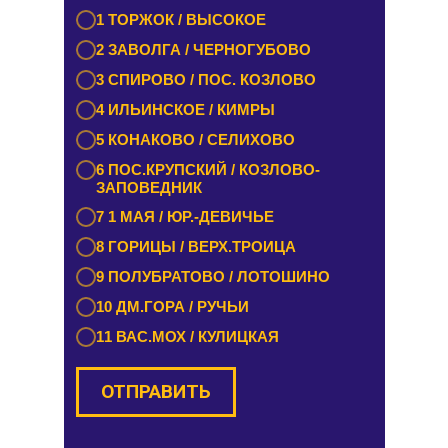
1 БУРАШЕВО — ЧУПРИЯНОВО /
1 ТОРЖОК / ВЫСОКОЕ
ЭММАУСС
2 ЗАВОЛГА / ЧЕРНОГУБОВО
2 ЛИХОСЛАВЛЬ / КАЛАШНИКОВО
3 СПИРОВО / ПОС. КОЗЛОВО
3 ЕМЕЛЬЯНОВО / СТАРИЦА
4 ИЛЬИНСКОЕ / КИМРЫ
4 ТУРГИНОВО / ЗАПОВЕДНИК
5 КОНАКОВО / СЕЛИХОВО
5 КАШИН / КАЛЯЗИН
6 ПОС.КРУПСКИЙ / КОЗЛОВО-
6 РАМЕШКИ / НИКОЛЬСКОЕ
ЗАПОВЕДНИК
7 ЗАВИДОВО / НОВОЗАВИДОВО
7 1 МАЯ / ЮР.-ДЕВИЧЬЕ
8 РЕДКИНО / ГОРОДНЯ
8 ГОРИЦЫ / ВЕРХ.ТРОИЦА
9 ПРОЛЕТАРКА / ЧЕРКАССЫ
9 ПОЛУБРАТОВО / ЛОТОШИНО
10 ОРША / КУШАЛИНО
10 ДМ.ГОРА / РУЧЬИ
11 ВАС.МОХ / КУЛИЦКАЯ
ОТПРАВИТЬ
ОТПРАВИТЬ