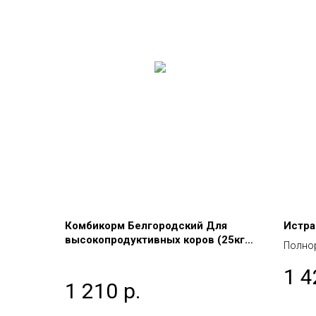
Комбикорм Белгородский Для
Истра
высокопродуктивных коров (25кг)
Полно
КК-61
страус
1 4
1 210
р.