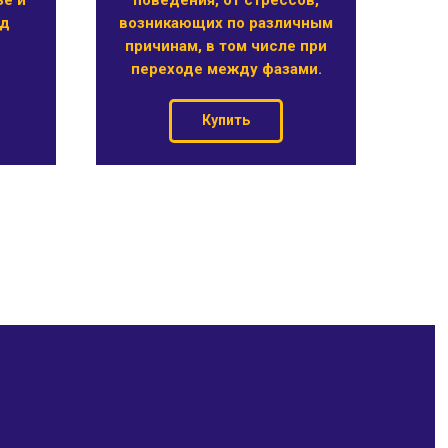
ид
возникающих по различным
причинам, в том числе при
переходе между фазами.
Купить