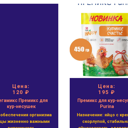
Цена:
Цена:
120 ₽
195 ₽
гамикс Премикс для
Премикс для кур-нес
кур-несушек
Purina
 обеспечения организма
Назначение: яйцо с кре
ицы жизненно важными
скорлупой, стабильн
витаминами,
яйценоскость, здоров