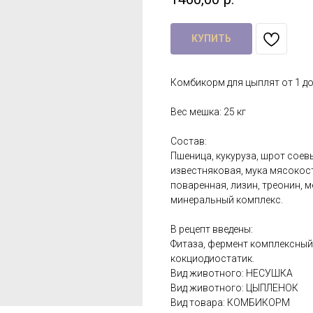
КУПИТЬ
Комбикорм для цыплят от 1 до
Вес мешка: 25 кг
Состав:
Пшеница, кукуруза, шрот соев
известняковая, мука мясоко
поваренная, лизин, треонин, 
минеральный комплекс.
В рецепт введены:
Фитаза, фермент комплексный
кокциодиостатик.
Вид животного: НЕСУШКА
Вид животного: ЦЫПЛЕНОК
Вид товара: КОМБИКОРМ