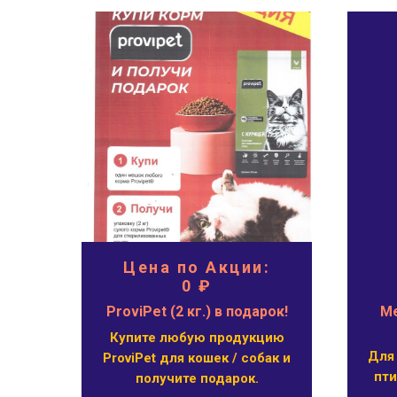
Цена по Акции:
0 ₽
цы
ProviPet (2 кг.) в подарок!
Ме
Купите любую продукцию
Для
ProviPet для кошек / собак и
ого
пт
получите подарок.
в,