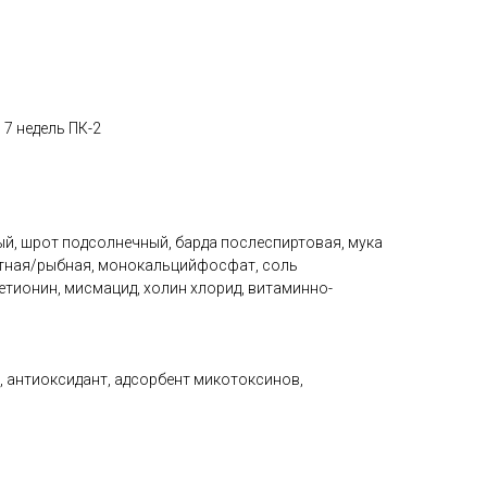
 7 недель ПК-2
ый, шрот подсолнечный, барда послеспиртовая, мука
стная/рыбная, монокальцийфосфат, соль
метионин, мисмацид, холин хлорид, витаминно-
, антиоксидант, адсорбент микотоксинов,