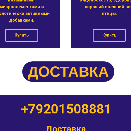
микроэлементами и
хороший внешний в
ологически активными
птицы.
добавками.
Купить
Купить
ДОСТАВКА
+79201508881
Доставка