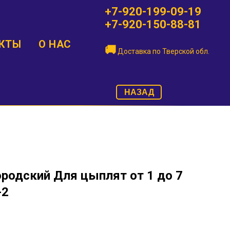
+7-920-199-09-19
+7-920-150-88-81
КТЫ
О НАС
🚚
Доставка по
Тверской обл.
НАЗАД
родский Для цыплят от 1 до 7
-2