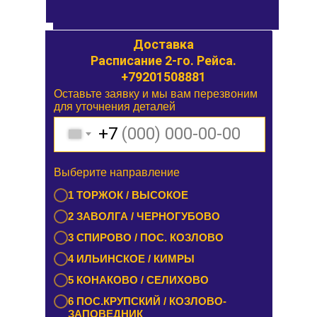
Доставка
Доставка
Расписание 1-го. Рейса.
Расписание 2-го. Рейса.
+79201508881
Оставьте заявку и мы вам перезвоним
Оставьте заявку и мы вам перезвоним
для уточнения деталей
для уточнения деталей
+7
+7
Выберите направление
Выберите направление
1 БУРАШЕВО — ЧУПРИЯНОВО /
1 ТОРЖОК / ВЫСОКОЕ
ЭММАУСС
2 ЗАВОЛГА / ЧЕРНОГУБОВО
2 ЛИХОСЛАВЛЬ / КАЛАШНИКОВО
3 СПИРОВО / ПОС. КОЗЛОВО
3 ЕМЕЛЬЯНОВО / СТАРИЦА
4 ИЛЬИНСКОЕ / КИМРЫ
4 ТУРГИНОВО / ЗАПОВЕДНИК
5 КОНАКОВО / СЕЛИХОВО
5 КАШИН / КАЛЯЗИН
6 ПОС.КРУПСКИЙ / КОЗЛОВО-
6 РАМЕШКИ / НИКОЛЬСКОЕ
ЗАПОВЕДНИК