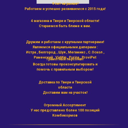
9 лет на рынке!
Работаем и успешно развиваемся с 2015 года!
4 магазина в Твери и Тверской области!
Стараемся быть ближе к вам.
Дружим и работаем с крупными партнерами!
Являемся официальными дилерами :
Истра , Белгород , Шуя , Мегамикс , С.Оскол ,
Раменский , ViaMin , Purina , ProviPet
Грамотный персонал!
Всегда готовы проконсультировать и
помочь с правильным выбором!
Доставка по Твери и Тверской
области
Доставим вам на участок!
Огромный Ассортимент
У нас представлено более 100 позиций
Комбикормов