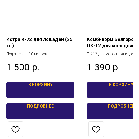
Истра К-72 для лошадей (25
Комбикорм Белгород
кг.)
ПК-12 для молодняка
индеек от 14 до 17 н
Под заказ от 10 мешков.
ПК-12 для молодняка индеек о
25 кг.
17 недель 25 кг
1 500
р.
1 390
р.
В КОРЗИНУ
В КОРЗИНУ
ПОДРОБНЕЕ
ПОДРОБНЕЕ