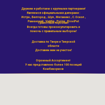
Дружим и работаем с крупными партнерами!
Являемся официальными дилерами :
Истра , Белгород , Шуя , Мегамикс , С.Оскол ,
Раменский , ViaMin , Purina , ProviPet
Грамотный персонал!
Всегда готовы проконсультировать и
помочь с правильным выбором!
Доставка по Твери и Тверской
области
Доставим вам на участок!
Огромный Ассортимент
У нас представлено более 100 позиций
Комбикормов