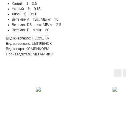
Калий % 0,6
Натрий % 0,18
Хлор % 0,21
Витамин A тыс. МЕ/кг 10
Витамин D3 тыс. МЕ/кг 2,5
Витамин E мг/кг 30
Вид животного: НЕСУШКА
Вид животного: ЦЫПЛЕНОК
Вид товара: КОМБИКОРМ
Производитель: МЕГАМИКС