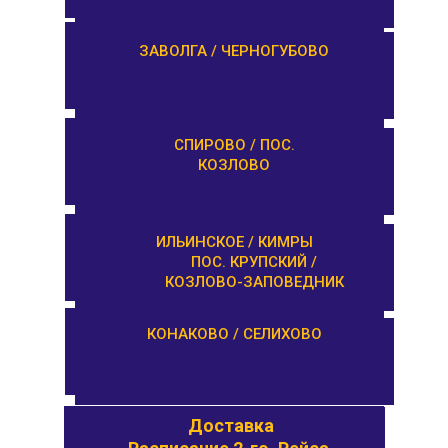
ЕМЕЛЬЯНОВО / СТАРИЦА
ЗАВОЛГА / ЧЕРНОГУБОВО
ТУРГИНОВО /
СПИРОВО / ПОС.
ЗАПОВЕДНИК
КОЗЛОВО
КАШИН / КАЛЯЗИН
ИЛЬИНСКОЕ / КИМРЫ
ПОС. КРУПСКИЙ /
КОЗЛОВО-ЗАПОВЕДНИК
ОРША / КУШАЛИНО
КОНАКОВО / СЕЛИХОВО
Доставка
Доставка
Расписание 1-го. Рейса.