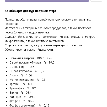
Комбикорм для кур-несушек cтарт
Полностью обеспечивает потребность кур- несушек в питательных
веществах.
Изготовлен из отборных зерновых продук- тов, а также продуктов
переработки сои и подсолнечника.
Содержит белки животного происхожде- ния, аминокислоты, макро-и
микролементы, а также комплекс витаминов.
Содержит ферменты для улучшения переваримости корма.
Обеспечивает высокую яйценоскость.
Обменная энергия ККал 295
Сырой протеин+Фитаза % 19,5
Сырой жир 3,5
Сырая клетчатка % 3,8
Лизин % 1,06
Метионин+цистин % 0,8
Треонин % 0,71
Триптофан % 0,2
Валин % 0,84
Кальций % 0,98
Фосфор % 0,58
Фосфор усвояемый % 0,45