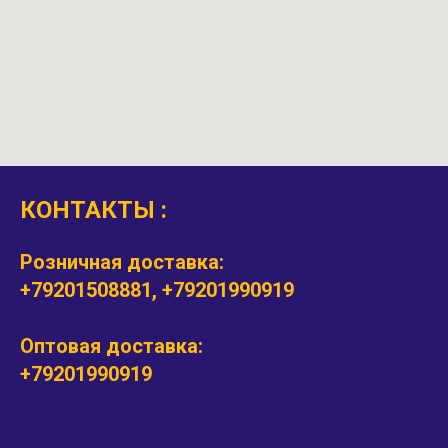
КОНТАКТЫ :
Розничная доставка:
+79201508881, +79201990919
Оптовая доставка:
+79201990919