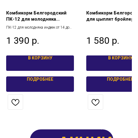
Комбикорм Белгородский
Комбикорм Белгород
ПК-12 для молодняка
для цыплят бройлеров
индеек от 14 до 17 недель
до 5 недель (25кг) ПК
ПК-12 для молодняка индеек от 14 до
25 кг.
17 недель 25 кг
1 390
р.
1 580
р.
В КОРЗИНУ
В КОРЗИНУ
ПОДРОБНЕЕ
ПОДРОБНЕЕ