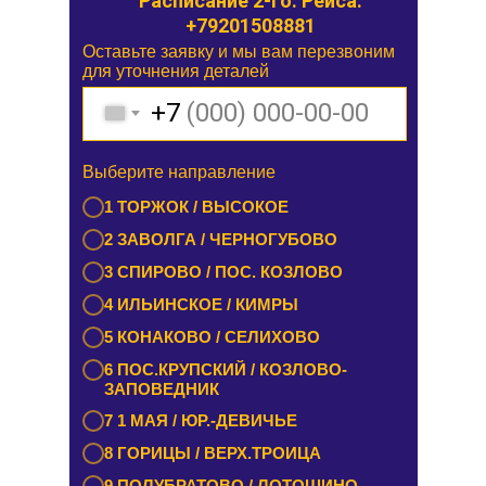
Расписание 2-го. Рейса.
+79201508881
Оставьте заявку и мы вам перезвоним
Оставьте заявку и мы вам перезвоним
для уточнения деталей
для уточнения деталей
+7
+7
Выберите направление
Выберите направление
1 БУРАШЕВО — ЧУПРИЯНОВО /
1 ТОРЖОК / ВЫСОКОЕ
ЭММАУСС
2 ЗАВОЛГА / ЧЕРНОГУБОВО
2 ЛИХОСЛАВЛЬ / КАЛАШНИКОВО
3 СПИРОВО / ПОС. КОЗЛОВО
3 ЕМЕЛЬЯНОВО / СТАРИЦА
4 ИЛЬИНСКОЕ / КИМРЫ
4 ТУРГИНОВО / ЗАПОВЕДНИК
5 КОНАКОВО / СЕЛИХОВО
5 КАШИН / КАЛЯЗИН
6 ПОС.КРУПСКИЙ / КОЗЛОВО-
6 РАМЕШКИ / НИКОЛЬСКОЕ
ЗАПОВЕДНИК
7 ЗАВИДОВО / НОВОЗАВИДОВО
7 1 МАЯ / ЮР.-ДЕВИЧЬЕ
8 РЕДКИНО / ГОРОДНЯ
8 ГОРИЦЫ / ВЕРХ.ТРОИЦА
9 ПРОЛЕТАРКА / ЧЕРКАССЫ
9 ПОЛУБРАТОВО / ЛОТОШИНО