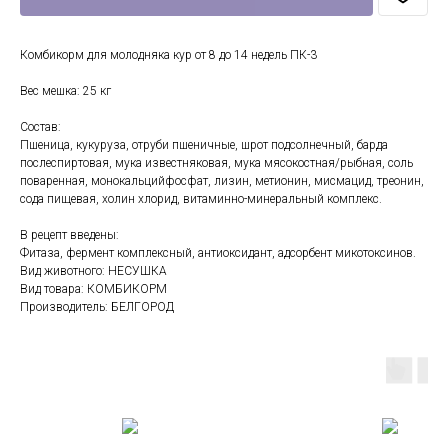
Комбикорм для молодняка кур от 8 до 14 недель ПК-3
Вес мешка: 25 кг
Состав:
Пшеница, кукуруза, отруби пшеничные, шрот подсолнечный, барда
послеспиртовая, мука известняковая, мука мясокостная/рыбная, соль
поваренная, монокальцийфосфат, лизин, метионин, мисмацид, треонин,
сода пищевая, холин хлорид, витаминно-минеральный комплекс.
В рецепт введены:
Фитаза, фермент комплексный, антиоксидант, адсорбент микотоксинов.
Вид животного: НЕСУШКА
Вид товара: КОМБИКОРМ
Производитель: БЕЛГОРОД