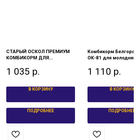
СТАРЫЙ ОСКОЛ ПРЕМИУМ
Комбикорм Белгород
КОМБИКОРМ ДЛЯ
ОК-81 для молодняка 
КРОЛИКОВ
овец старше 4 мес. г
1 035
р.
1 110
р.
25 кг
В КОРЗИНУ
В КОРЗИНУ
ПОДРОБНЕЕ
ПОДРОБНЕЕ