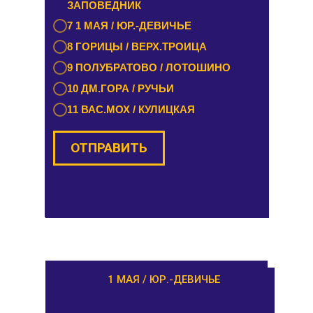
ЗАПОВЕДНИК
7 ЗАВИДОВО / НОВОЗАВИДОВО
7 1 МАЯ / ЮР.-ДЕВИЧЬЕ
8 РЕДКИНО / ГОРОДНЯ
8 ГОРИЦЫ / ВЕРХ.ТРОИЦА
9 ПРОЛЕТАРКА / ЧЕРКАССЫ
9 ПОЛУБРАТОВО / ЛОТОШИНО
10 ОРША / КУШАЛИНО
10 ДМ.ГОРА / РУЧЬИ
11 ВАС.МОХ / КУЛИЦКАЯ
ОТПРАВИТЬ
ОТПРАВИТЬ
РАМЕШКИ / НИКОЛЬСКОЕ
1 МАЯ / ЮР.-ДЕВИЧЬЕ