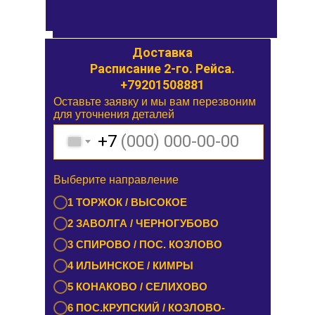
Доставка
Доставка
Расписание 1-го. Рейса.
Расписание 2-го. Рейса.
+79201508881
Оставьте заявку и мы вам перезвоним
Оставьте заявку и мы вам перезвоним
для уточнения деталей
для уточнения деталей
+7
+7
Выберите направление
Выберите направление
1 БУРАШЕВО — ЧУПРИЯНОВО /
1 ТОРЖОК / ВЫСОКОЕ
ЭММАУСС
2 ЗАВОЛГА / ЧЕРНОГУБОВО
2 ЛИХОСЛАВЛЬ / КАЛАШНИКОВО
3 СПИРОВО / ПОС. КОЗЛОВО
3 ЕМЕЛЬЯНОВО / СТАРИЦА
4 ИЛЬИНСКОЕ / КИМРЫ
4 ТУРГИНОВО / ЗАПОВЕДНИК
5 КОНАКОВО / СЕЛИХОВО
5 КАШИН / КАЛЯЗИН
6 ПОС.КРУПСКИЙ / КОЗЛОВО-
6 РАМЕШКИ / НИКОЛЬСКОЕ