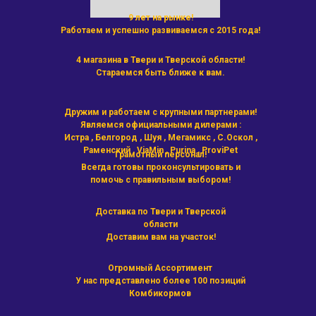
9 лет на рынке!
Работаем и успешно развиваемся с 2015 года!
4 магазина в Твери и Тверской области!
Стараемся быть ближе к вам.
Дружим и работаем с крупными партнерами!
Являемся официальными дилерами :
Истра , Белгород , Шуя , Мегамикс , С.Оскол ,
Раменский , ViaMin , Purina , ProviPet
Грамотный персонал!
Всегда готовы проконсультировать и
помочь с правильным выбором!
Доставка по Твери и Тверской
области
Доставим вам на участок!
Огромный Ассортимент
У нас представлено более 100 позиций
Комбикормов