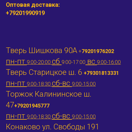
Оптовая доставка:
+79201990919
Тверь Шишкова 90А
+
79201976202
пн-пт
сб
вс
9:00-20:00
9:00-17:00
9:00-16:00
Тверь Старицкое ш. 6
+79301813331
пн-пт
сб-вс
9:00-18:30
9:00-15:00
Торжок Калининское ш.
47
+79201945777
пн-пт
сб-вс
9:00-18:30
9:00-15:00
Конаково ул. Свободы 191