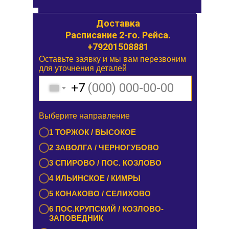
Доставка
Доставка
Расписание 1-го. Рейса.
Расписание 2-го. Рейса.
+79201508881
Оставьте заявку и мы вам перезвоним
Оставьте заявку и мы вам перезвоним
для уточнения деталей
для уточнения деталей
+7
+7
Выберите направление
Выберите направление
1 БУРАШЕВО — ЧУПРИЯНОВО /
1 ТОРЖОК / ВЫСОКОЕ
ЭММАУСС
2 ЗАВОЛГА / ЧЕРНОГУБОВО
2 ЛИХОСЛАВЛЬ / КАЛАШНИКОВО
3 СПИРОВО / ПОС. КОЗЛОВО
3 ЕМЕЛЬЯНОВО / СТАРИЦА
4 ИЛЬИНСКОЕ / КИМРЫ
4 ТУРГИНОВО / ЗАПОВЕДНИК
5 КОНАКОВО / СЕЛИХОВО
5 КАШИН / КАЛЯЗИН
6 ПОС.КРУПСКИЙ / КОЗЛОВО-
6 РАМЕШКИ / НИКОЛЬСКОЕ
ЗАПОВЕДНИК
7 ЗАВИДОВО / НОВОЗАВИДОВО