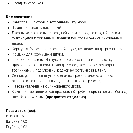
Посадить кроликов
Комплектация:
Канистра 10 литров, с встроенным штуцером,
Шланг пищевой силиконовый
Дверцы установлены на передней части клетки, на каждый отсек и
фиксируется пружинным механизмом, обрамлены оцинкованным
листом,
Кормушка бункерная навесная 4 штуки, вешаются на дверцу клетки,
Крышки для кормушек 4 штуки,
Поилки ниппельные 4 штуки для кроликов, крепится на сетку
пружинной, по 1 штуки на каждый отсек, все поилки разведены
тройниками и подключены к одной ёмкости, через шланг,
Сенник установлен внутри клетки посередине, ячейка сенника
расположена горизонтально для меньшей потери сена,
Навоза удаление из оцинкованного листа,
Крыша из металлической профильной трубы покрыта поликарбоната,
цвет бронза 4-6 мм.
(продаётся отдельно)
Параметры (см):
Высота, 96
Ширина, 102
Глубина, 102