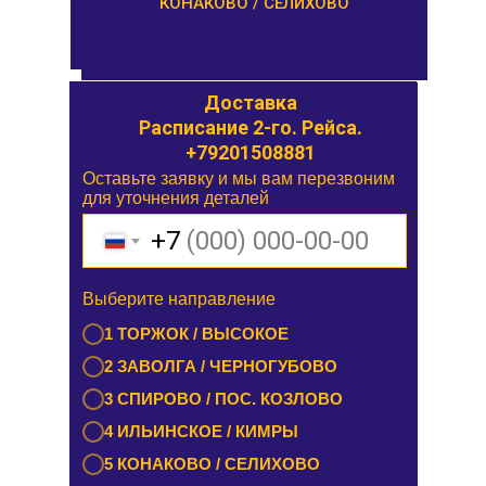
КОНАКОВО / СЕЛИХОВО
Доставка
Доставка
Расписание 1-го. Рейса.
Расписание 2-го. Рейса.
+79201508881
Оставьте заявку и мы вам перезвоним
Оставьте заявку и мы вам перезвоним
для уточнения деталей
для уточнения деталей
+7
+7
Выберите направление
Выберите направление
1 БУРАШЕВО — ЧУПРИЯНОВО /
1 ТОРЖОК / ВЫСОКОЕ
ЭММАУСС
2 ЗАВОЛГА / ЧЕРНОГУБОВО
2 ЛИХОСЛАВЛЬ / КАЛАШНИКОВО
3 СПИРОВО / ПОС. КОЗЛОВО
3 ЕМЕЛЬЯНОВО / СТАРИЦА
4 ИЛЬИНСКОЕ / КИМРЫ
4 ТУРГИНОВО / ЗАПОВЕДНИК
5 КОНАКОВО / СЕЛИХОВО
5 КАШИН / КАЛЯЗИН