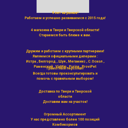
9 лет на рынке!
Работаем и успешно развиваемся с 2015 года!
4 магазина в Твери и Тверской области!
Стараемся быть ближе к вам.
Дружим и работаем с крупными партнерами!
Являемся официальными дилерами :
Истра , Белгород , Шуя , Мегамикс , С.Оскол ,
Раменский , ViaMin , Purina , ProviPet
Грамотный персонал!
Всегда готовы проконсультировать и
помочь с правильным выбором!
Доставка по Твери и Тверской
области
Доставим вам на участок!
Огромный Ассортимент
У нас представлено более 100 позиций
Комбикормов