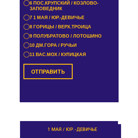
6 ПОС.КРУПСКИЙ / КОЗЛОВО-
6 РАМЕШКИ / НИКОЛЬСКОЕ
ЗАПОВЕДНИК
7 ЗАВИДОВО / НОВОЗАВИДОВО
7 1 МАЯ / ЮР.-ДЕВИЧЬЕ
8 РЕДКИНО / ГОРОДНЯ
8 ГОРИЦЫ / ВЕРХ.ТРОИЦА
9 ПРОЛЕТАРКА / ЧЕРКАССЫ
9 ПОЛУБРАТОВО / ЛОТОШИНО
10 ОРША / КУШАЛИНО
10 ДМ.ГОРА / РУЧЬИ
11 ВАС.МОХ / КУЛИЦКАЯ
ОТПРАВИТЬ
ОТПРАВИТЬ
РАМЕШКИ / НИКОЛЬСКОЕ
1 МАЯ / ЮР.-ДЕВИЧЬЕ