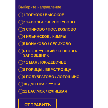
Выберите направление
Выберите направление
1 БУРАШЕВО — ЧУПРИЯНОВО /
1 ТОРЖОК / ВЫСОКОЕ
ЭММАУСС
2 ЗАВОЛГА / ЧЕРНОГУБОВО
2 ЛИХОСЛАВЛЬ / КАЛАШНИКОВО
3 СПИРОВО / ПОС. КОЗЛОВО
3 ЕМЕЛЬЯНОВО / СТАРИЦА
4 ИЛЬИНСКОЕ / КИМРЫ
4 ТУРГИНОВО / ЗАПОВЕДНИК
5 КОНАКОВО / СЕЛИХОВО
5 КАШИН / КАЛЯЗИН
6 ПОС.КРУПСКИЙ / КОЗЛОВО-
6 РАМЕШКИ / НИКОЛЬСКОЕ
ЗАПОВЕДНИК
7 ЗАВИДОВО / НОВОЗАВИДОВО
7 1 МАЯ / ЮР.-ДЕВИЧЬЕ
8 РЕДКИНО / ГОРОДНЯ
8 ГОРИЦЫ / ВЕРХ.ТРОИЦА
9 ПРОЛЕТАРКА / ЧЕРКАССЫ
9 ПОЛУБРАТОВО / ЛОТОШИНО
10 ОРША / КУШАЛИНО
10 ДМ.ГОРА / РУЧЬИ
11 ВАС.МОХ / КУЛИЦКАЯ
ОТПРАВИТЬ
ОТПРАВИТЬ