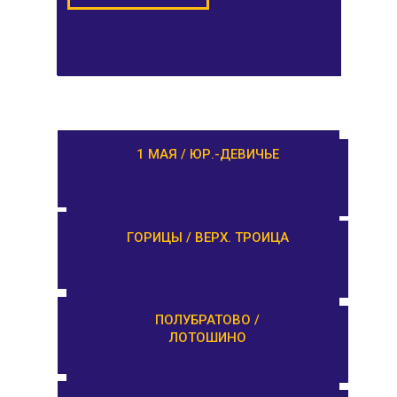
РАМЕШКИ / НИКОЛЬСКОЕ
1 МАЯ / ЮР.-ДЕВИЧЬЕ
ЗАВИДОВО /
ГОРИЦЫ / ВЕРХ. ТРОИЦА
НОВОЗАВИДОВО
РЕДКИНО / ГОРОДНЯ
ПОЛУБРАТОВО /
ЛОТОШИНО
ПРОЛЕТАРКА / ЧЕРКАССЫ