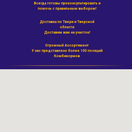
Всегда готовы проконсультировать и
помочь с правильным выбором!
Доставка по Твери и Тверской
области
Доставим вам на участок!
Огромный Ассортимент
У нас представлено более 100 позиций
Комбикормов