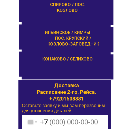
ТУРГИНОВО /
СПИРОВО / ПОС.
ЗАПОВЕДНИК
КОЗЛОВО
КАШИН / КАЛЯЗИН
ИЛЬИНСКОЕ / КИМРЫ
ПОС. КРУПСКИЙ /
КОЗЛОВО-ЗАПОВЕДНИК
ОРША / КУШАЛИНО
КОНАКОВО / СЕЛИХОВО
Доставка
Доставка
Расписание 1-го. Рейса.
Расписание 2-го. Рейса.
+79201508881
Оставьте заявку и мы вам перезвоним
Оставьте заявку и мы вам перезвоним
для уточнения деталей
для уточнения деталей
+7
+7