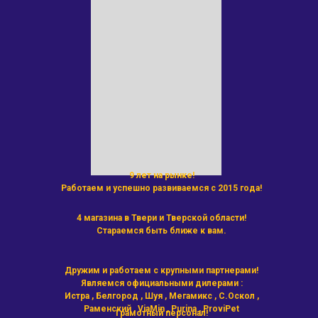
9 лет на рынке!
Работаем и успешно развиваемся с 2015 года!
4 магазина в Твери и Тверской области!
Стараемся быть ближе к вам.
Дружим и работаем с крупными партнерами!
Являемся официальными дилерами :
Истра , Белгород , Шуя , Мегамикс , С.Оскол ,
Раменский , ViaMin , Purina , ProviPet
Грамотный персонал!