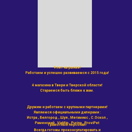
9 лет на рынке!
Работаем и успешно развиваемся с 2015 года!
4 магазина в Твери и Тверской области!
Стараемся быть ближе к вам.
Дружим и работаем с крупными партнерами!
Являемся официальными дилерами :
Истра , Белгород , Шуя , Мегамикс , С.Оскол ,
Раменский , ViaMin , Purina , ProviPet
Грамотный персонал!
Всегда готовы проконсультировать и