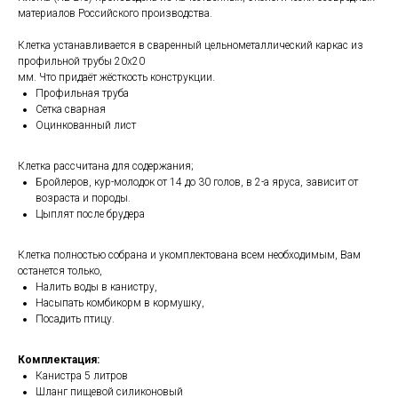
материалов Российского производства.
Клетка устанавливается в сваренный цельнометаллический каркас из
профильной трубы 20х20
мм. Что придаёт жёсткость конструкции.
Профильная труба
Сетка сварная
Оцинкованный лист
Клетка рассчитана для содержания;
Бройлеров, кур-молодок от 14 до 30 голов, в 2-а яруса, зависит от
возраста и породы.
Цыплят после брудера
Клетка полностью собрана и укомплектована всем необходимым, Вам
останется только,
Налить воды в канистру,
Насыпать комбикорм в кормушку,
Посадить птицу.
Комплектация:
Канистра 5 литров
Шланг пищевой силиконовый