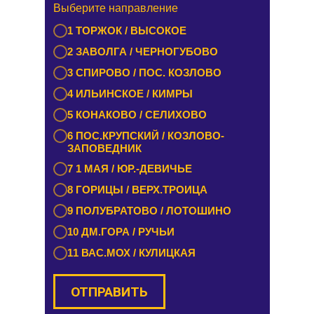
Выберите направление
Выберите направление
1 БУРАШЕВО — ЧУПРИЯНОВО /
1 ТОРЖОК / ВЫСОКОЕ
ЭММАУСС
2 ЗАВОЛГА / ЧЕРНОГУБОВО
2 ЛИХОСЛАВЛЬ / КАЛАШНИКОВО
3 СПИРОВО / ПОС. КОЗЛОВО
3 ЕМЕЛЬЯНОВО / СТАРИЦА
4 ИЛЬИНСКОЕ / КИМРЫ
4 ТУРГИНОВО / ЗАПОВЕДНИК
5 КОНАКОВО / СЕЛИХОВО
5 КАШИН / КАЛЯЗИН
6 ПОС.КРУПСКИЙ / КОЗЛОВО-
6 РАМЕШКИ / НИКОЛЬСКОЕ
ЗАПОВЕДНИК
7 ЗАВИДОВО / НОВОЗАВИДОВО
7 1 МАЯ / ЮР.-ДЕВИЧЬЕ
8 РЕДКИНО / ГОРОДНЯ
8 ГОРИЦЫ / ВЕРХ.ТРОИЦА
9 ПРОЛЕТАРКА / ЧЕРКАССЫ
9 ПОЛУБРАТОВО / ЛОТОШИНО
10 ОРША / КУШАЛИНО
10 ДМ.ГОРА / РУЧЬИ
11 ВАС.МОХ / КУЛИЦКАЯ
ОТПРАВИТЬ
ОТПРАВИТЬ