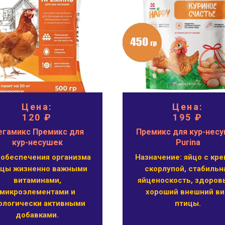
Цена:
Цена:
120 ₽
195 ₽
гамикс Премикс для
Премикс для кур-нес
кур-несушек
Purina
 обеспечения организма
Назначение: яйцо с кре
ицы жизненно важными
скорлупой, стабильн
витаминами,
яйценоскость, здоров
микроэлементами и
хороший внешний в
ологически активными
птицы.
добавками.