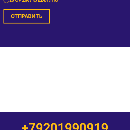
10 ОРША / КУШАЛИНО
ОТПРАВИТЬ
+79201990919