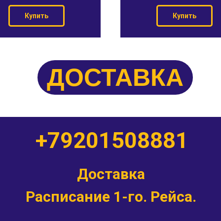
Купить
Купить
ДОСТАВКА
+79201508881
Доставка
Расписание 1-го. Рейса.