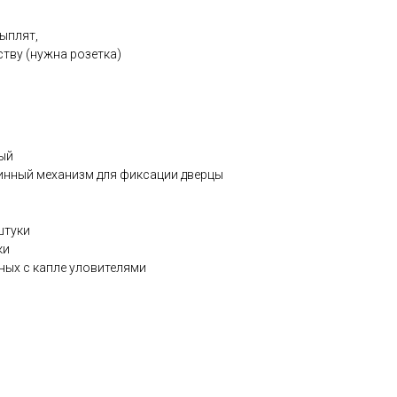
ыплят,
тву (нужна розетка)
ый
инный механизм для фиксации дверцы
штуки
ки
ных с капле уловителями