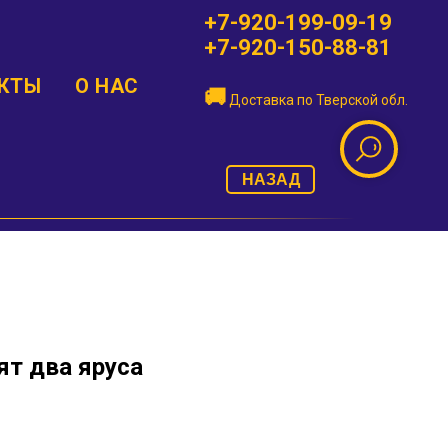
+7-920-199-09-19
+7-920-150-88-81
КТЫ
О НАС
🚚
Доставка по
Тверской обл.
НАЗАД
ят два яруса