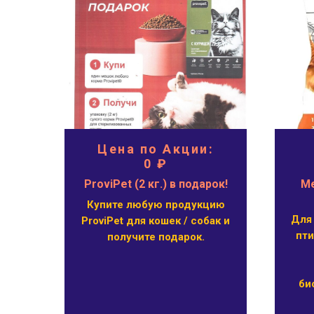
Цена по Акции:
0 ₽
цы
ProviPet (2 кг.) в подарок!
Ме
Купите любую продукцию
Для
ProviPet для кошек / собак и
ого
пт
получите подарок.
в,
чным
при
би
ми.