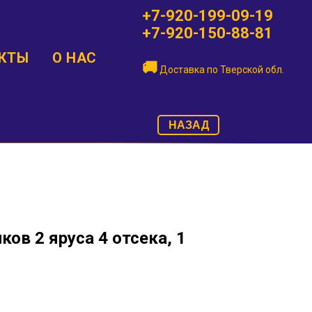
+7-920-199-09-19
+7-920-150-88-81
КТЫ
О НАС
🚚
Доставка по
Тверской обл.
НАЗАД
ков 2 яруса 4 отсека, 1