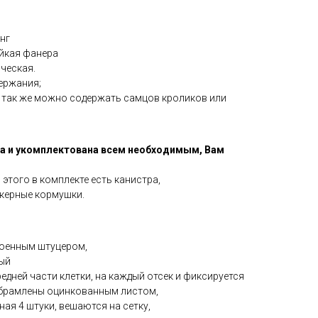
нг
йкая фанера
ческая.
ержания;
, так же можно содержать самцов кроликов или
а и укомплектована всем необходимым, Вам
 этого в комплекте есть канистра,
керные кормушки.
роенным штуцером,
ый
едней части клетки, на каждый отсек и фиксируется
брамлены оцинкованным листом,
ая 4 штуки, вешаются на сетку,