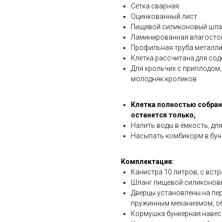
Сетка сварная
Оцинкованный лист
Пищевой силиконовый шла
Ламинированная влагосто
Профильная труба металли
Клетка рассчитана для сод
Для крольчих с приплодом
молодняк кроликов
Клетка полностью собран
останется только,
Налить воды в ёмкость, для
Насыпать комбикорм в бун
Комплектация:
Канистра 10 литров, с вст
Шланг пищевой силиконов
Дверцы установлены на пер
пружинным механизмом, о
Кормушка бункерная навесн