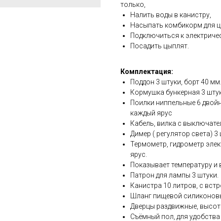
только,
Налить воды в канистру,
Насыпать комбикорм для ц
Подключиться к электричес
Посадить цыплят.
Комплектация:
Поддон 3 штуки, борт 40 мм
Кормушка бункерная 3 штук
Поилки ниппельные 6 двойн
каждый ярус
Кабель, вилка с выключате
Димер ( регулятор света) 3
Термометр, гидрометр элек
ярус.
Показывает температуру и
Патрон для лампы 3 штуки.
Канистра 10 литров, с вст
Шланг пищевой силиконовы
Дверцы раздвижные, высота
Съёмный пол, для удобства