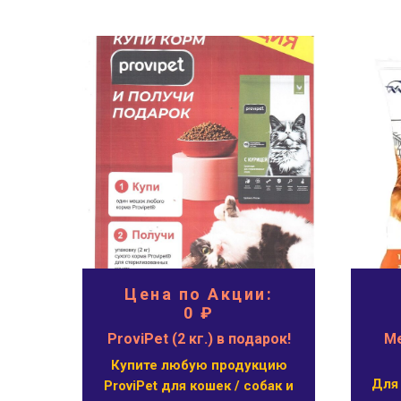
Цена по Акции:
0 ₽
цы
ProviPet (2 кг.) в подарок!
Ме
Купите любую продукцию
Для
ProviPet для кошек / собак и