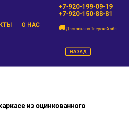
+7-920-199-09-19
+7-920-150-88-81
КТЫ
О НАС
🚚
Доставка по
Тверской обл.
НАЗАД
 каркасе из оцинкованного