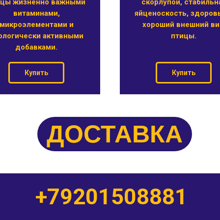
ицы жизненно важными
скорлупой, стабильн
витаминами,
яйценоскость, здоров
микроэлементами и
хороший внешний в
ологически активными
птицы.
добавками.
Купить
Купить
ДОСТАВКА
+79201508881