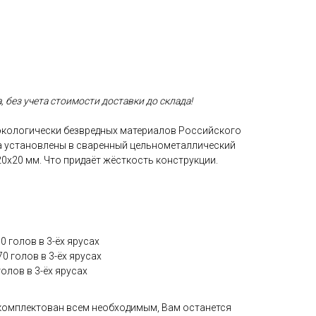
а, без учета стоимости доставки до склада!
 экологически безвредных материалов Российского
ра установлены в сваренный цельнометаллический
0х20 мм. Что придаёт жёсткость конструкции.
 голов в 3-ёх ярусах
0 голов в 3-ёх ярусах
олов в 3-ёх ярусах
комплектован всем необходимым, Вам останется