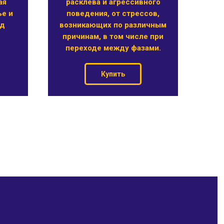
ая
расклева и агрессивного
ье и
поведения, от стрессов,
ид
возникающих по различным
причинам, в том числе при
переходе между фазами.
Купить