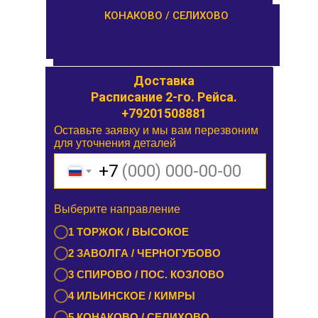
ОРША / КУШАЛИНО
КОНАКОВО / СЕЛИХОВО
Доставка
Доставка
Расписание 1-го. Рейса.
Расписание 2-го. Рейса.
+79201508881
Оставьте заявку и мы вам перезвоним
Оставьте заявку и мы вам перезвоним
для уточнения деталей
для уточнения деталей
+7
+7
Выберите направление
Выберите направление
1 БУРАШЕВО — ЧУПРИЯНОВО /
1 ТОРЖОК / ВЫСОКОЕ
ЭММАУСС
2 ЗАВОЛГА / ЧЕРНОГУБОВО
2 ЛИХОСЛАВЛЬ / КАЛАШНИКОВО
3 СПИРОВО / ПОС. КОЗЛОВО
3 ЕМЕЛЬЯНОВО / СТАРИЦА
4 ИЛЬИНСКОЕ / КИМРЫ
4 ТУРГИНОВО / ЗАПОВЕДНИК
5 КОНАКОВО / СЕЛИХОВО