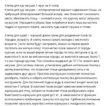
Клетка для кур несушек 1 ярус на 9 голов.
Клетка для кур несушек – альтернативный вариант содержания птицы, не
требующий облагораживает большой вольер, чем позволяет сэкономить
место, обезопасить птицу – снижается риск, что курочку могут загрызть
на выгуле. Упрощается уборка, Вам потребуется всего лишь вычистить
поддон от куриного помета, засыпать туда новой стружки и готово.
Клетка для курей – хороший домик также для разделения голов по
породам, возрасту. В клетку можно сажать молодок с месячного
возраста. ( если лапки будут застревать, можно на первое время
постелить им мягкую сетку). Количество голов зависит от породы
курочек, если на вашей ферме легкие породы по типу леггорнов и тд, их
вместится 9, если же мясояичные породы, их вместится меньше, около 7,
т.к они гораздо крупнее. Пол спокойно выдержит до 15-17кг живого веса
несушек. Для системы поения, установлена удобная ниппельная поилка с
каплеуловителями, что позволяет птице одновременно пить и не
задавливать друг друга. Простота конструкции позволяет полностью
разобрать, помыть и собрать ниппельную поилку без дополнительного
инструмента. Для постоянной подачи воды в комплект входит канистра
емкостью 5 литров. В комплект также входит навесная вместительная
кормушка для птиц, которая не позволяет птице разбрасывать корм.
Вместимость кормушки для курей до 2 кг., в зависимости от фракции
используемого комбикорма, гранулы или крупка. Удобное расположение
позволяет засыпать корм без снятия кормушки с посадочного места.