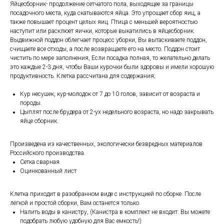
Яйцесборник- продолжение сетчатого пола, выходящее за границы
посадочного места, куда скатываются яйца. Это упрощает сбор яиц, а
также повышает процент целых яиц. Птица с меньшей вероятностью
наступит или расклюет яички, которые выкатились в яйцесборник.
Выдвижной поддон облегчает процесс уборки, Вы вытаскиваете поддон,
счищаете все отходы, а после возвращаете его на место. Поддон стоит
чистить по мере заполнения, Если посадка полная, то желательно делать
это каждые 2-3 дня, чтобы Ваши курочки были здоровы и имели хорошую
продуктивность. Клетка рассчитана для содержания;
Кур несушек, кур-молодок от 7 до 10 голов, зависит от возраста и
породы.
Цыплят после брудера от 2-ух недельного возраста, но надо закрывать
яйце сборник.
Произведена из качественных, экологически безвредных материалов
Российского производства.
Сетка сварная
Оцинкованный лист
Клетка приходит в разобранном виде с инструкцией по сборке. После
лёгкой и простой сборки, Вам останется только.
Налить воды в канистру, (Канистра в комплект не входит. Вы можете
подобрать любую удобную для Вас емкость!)