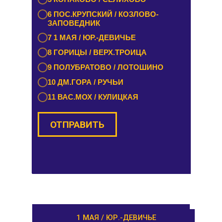
5 КАШИН / КАЛЯЗИН
6 ПОС.КРУПСКИЙ / КОЗЛОВО-
6 РАМЕШКИ / НИКОЛЬСКОЕ
ЗАПОВЕДНИК
7 ЗАВИДОВО / НОВОЗАВИДОВО
7 1 МАЯ / ЮР.-ДЕВИЧЬЕ
8 РЕДКИНО / ГОРОДНЯ
8 ГОРИЦЫ / ВЕРХ.ТРОИЦА
9 ПРОЛЕТАРКА / ЧЕРКАССЫ
9 ПОЛУБРАТОВО / ЛОТОШИНО
10 ОРША / КУШАЛИНО
10 ДМ.ГОРА / РУЧЬИ
11 ВАС.МОХ / КУЛИЦКАЯ
ОТПРАВИТЬ
ОТПРАВИТЬ
РАМЕШКИ / НИКОЛЬСКОЕ
1 МАЯ / ЮР.-ДЕВИЧЬЕ