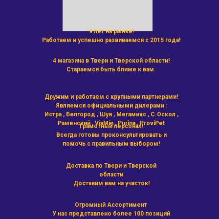
9 лет на рынке!
Работаем и успешно развиваемся с 2015 года!
4 магазина в Твери и Тверской области!
Стараемся быть ближе к вам.
Дружим и работаем с крупными партнерами!
Являемся официальными дилерами :
Истра , Белгород , Шуя , Мегамикс , С.Оскол ,
Раменский , ViaMin , Purina , ProviPet
Грамотный персонал!
Всегда готовы проконсультировать и
помочь с правильным выбором!
Доставка по Твери и Тверской
области
Доставим вам на участок!
Огромный Ассортимент
У нас представлено более 100 позиций