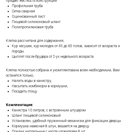
придаёт жёсткость конструкции.
Профильная труба
Сетка сварная
Оцинкованный лист
Пищевой силиконовый шланг
Полипропиленовая труба
Клетка рассчитана для содержания;
Кур несушек, кур-молодок от 45 до 65 голов, зависит от возраста и
породы.
Цыплят после брудера от 2-ух недельного возраста
Клетка полностью собрана и укомплектована всем необходимым, Вам
останется только,
Налить воды в канистру,
Насыпать комбикорм в кормушки,
Посадить птицу.
Комплектация:
Канистра 10 литров, с встроенным штуцером
Шланг пищевой силиконовый
Установлен, удобный пружинный механизм для фиксации дверцы
Кормушка навесная 8 штук, вешается на дверцу
Поилки ниппельные с капле уловителем 8 шт.