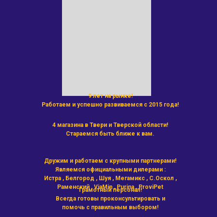
9 лет на рынке!
Работаем и успешно развиваемся с 2015 года!
4 магазина в Твери и Тверской области!
Стараемся быть ближе к вам.
Дружим и работаем с крупными партнерами!
Являемся официальными дилерами :
Истра , Белгород , Шуя , Мегамикс , С.Оскол ,
Раменский , ViaMin , Purina , ProviPet
Грамотный персонал!
Всегда готовы проконсультировать и
помочь с правильным выбором!