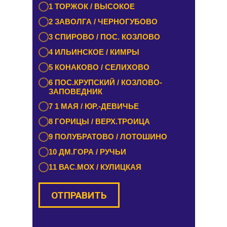
1 БУРАШЕВО — ЧУПРИЯНОВО /
1 ТОРЖОК / ВЫСОКОЕ
ЭММАУСС
2 ЗАВОЛГА / ЧЕРНОГУБОВО
2 ЛИХОСЛАВЛЬ / КАЛАШНИКОВО
3 СПИРОВО / ПОС. КОЗЛОВО
3 ЕМЕЛЬЯНОВО / СТАРИЦА
4 ИЛЬИНСКОЕ / КИМРЫ
4 ТУРГИНОВО / ЗАПОВЕДНИК
5 КОНАКОВО / СЕЛИХОВО
5 КАШИН / КАЛЯЗИН
6 ПОС.КРУПСКИЙ / КОЗЛОВО-
6 РАМЕШКИ / НИКОЛЬСКОЕ
ЗАПОВЕДНИК
7 ЗАВИДОВО / НОВОЗАВИДОВО
7 1 МАЯ / ЮР.-ДЕВИЧЬЕ
8 РЕДКИНО / ГОРОДНЯ
8 ГОРИЦЫ / ВЕРХ.ТРОИЦА
9 ПРОЛЕТАРКА / ЧЕРКАССЫ
9 ПОЛУБРАТОВО / ЛОТОШИНО
10 ОРША / КУШАЛИНО
10 ДМ.ГОРА / РУЧЬИ
11 ВАС.МОХ / КУЛИЦКАЯ
ОТПРАВИТЬ
ОТПРАВИТЬ