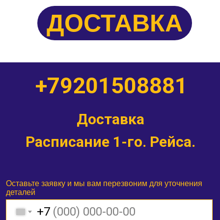
ДОСТАВКА
+79201508881
Доставка
Расписание 1-го. Рейса.
Оставьте заявку и мы вам перезвоним для уточнения
деталей
+7