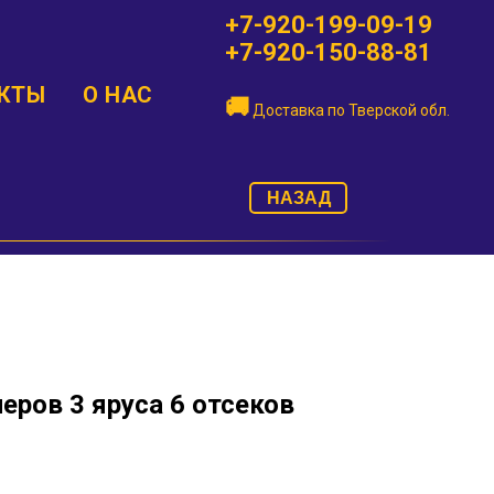
+7-920-199-09-19
+7-920-150-88-81
КТЫ
О НАС
🚚
Доставка по
Тверской обл.
НАЗАД
еров 3 яруса 6 отсеков