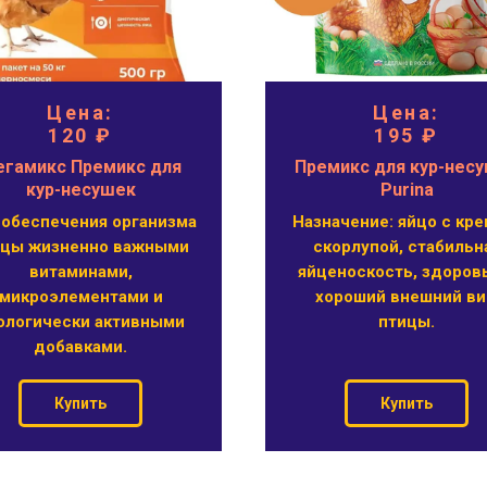
Цена:
Цена:
120 ₽
195 ₽
гамикс Премикс для
Премикс для кур-нес
кур-несушек
Purina
 обеспечения организма
Назначение: яйцо с кре
ицы жизненно важными
скорлупой, стабильн
витаминами,
яйценоскость, здоров
микроэлементами и
хороший внешний в
ологически активными
птицы.
добавками.
Купить
Купить