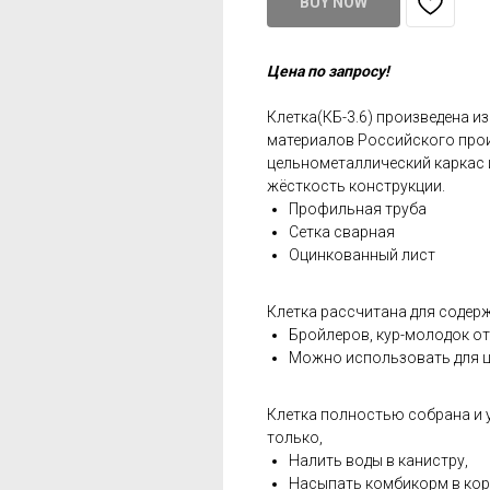
BUY NOW
Цена по запросу!
Клетка(КБ-3.6) произведена и
материалов Российского прои
цельнометаллический каркас 
жёсткость конструкции.
Профильная труба
Сетка сварная
Оцинкованный лист
Клетка рассчитана для содер
Бройлеров, кур-молодок от 
Можно использовать для ц
Клетка полностью собрана и 
только,
Налить воды в канистру,
Насыпать комбикорм в кор