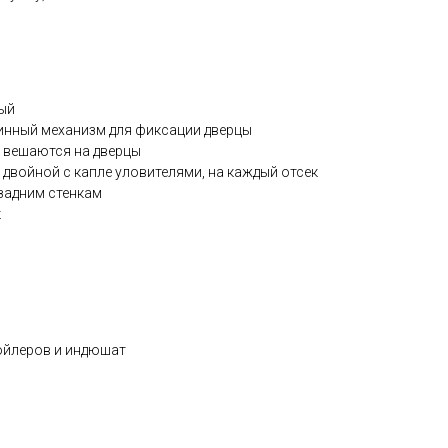
ый
инный механизм для фиксации дверцы
, вешаются на дверцы
 двойной с капле уловителями, на каждый отсек
задним стенкам
к
ройлеров и индюшат